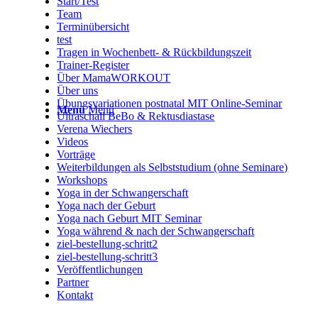
Start/Test
Team
Terminübersicht
test
Tragen in Wochenbett- & Rückbildungszeit
Trainer-Register
Über MamaWORKOUT
Über uns
Übungsvariationen postnatal MIT Online-Seminar
Menü
Menü
Ultraschall BeBo & Rektusdiastase
Verena Wiechers
Videos
Vorträge
Weiterbildungen als Selbststudium (ohne Seminare)
Workshops
Yoga in der Schwangerschaft
Yoga nach der Geburt
Yoga nach Geburt MIT Seminar
Yoga während & nach der Schwangerschaft
ziel-bestellung-schritt2
ziel-bestellung-schritt3
Veröffentlichungen
Partner
Kontakt