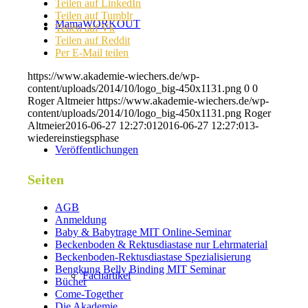
Teilen auf LinkedIn
Teilen auf Tumblr
MamaWORKOUT
Teilen auf Vk
Teilen auf Reddit
Per E-Mail teilen
https://www.akademie-wiechers.de/wp-
content/uploads/2014/10/logo_big-450x1131.png
0
0
Roger Altmeier
https://www.akademie-wiechers.de/wp-
content/uploads/2014/10/logo_big-450x1131.png
Roger
Altmeier
2016-06-27 12:27:01
2016-06-27 12:27:01
3-
wiedereinstiegsphase
Veröffentlichungen
Seiten
AGB
Anmeldung
Baby & Babytrage MIT Online-Seminar
Beckenboden & Rektusdiastase nur Lehrmaterial
Beckenboden-Rektusdiastase Spezialisierung
Bengkung Belly Binding MIT Seminar
Fachartikel
Bücher
Come-Together
Die Akademie