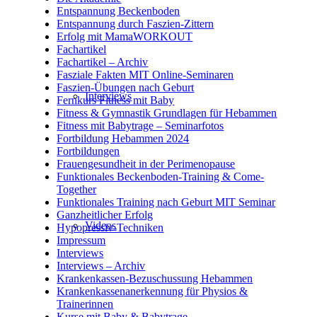
Entspannung Beckenboden
Entspannung durch Faszien-Zittern
Erfolg mit MamaWORKOUT
Fachartikel
Fachartikel – Archiv
Fasziale Fakten MIT Online-Seminaren
Faszien-Übungen nach Geburt
Interviews
Fernkurs Fitness mit Baby
Fitness & Gymnastik Grundlagen für Hebammen
Fitness mit Babytrage – Seminarfotos
Fortbildung Hebammen 2024
Fortbildungen
Frauengesundheit in der Perimenopause
Funktionales Beckenboden-Training & Come-
Together
Funktionales Training nach Geburt MIT Seminar
Ganzheitlicher Erfolg
Videos
Hypopressiv-Techniken
Impressum
Interviews
Interviews – Archiv
Krankenkassen-Bezuschussung Hebammen
Krankenkassenanerkennung für Physios &
Trainerinnen
Kurse mit Baby & Babytrage