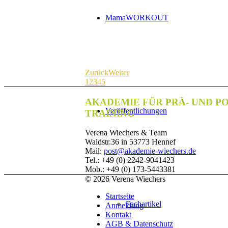
MamaWORKOUT
Zurück
Weiter
1
2
3
4
5
AKADEMIE FÜR PRÄ- UND P
Veröffentlichungen
TRAINING
Verena Wiechers & Team
Waldstr.36 in 53773 Hennef
Mail:
post@akademie-wiechers.de
Tel.: +49 (0) 2242-9041423
Mob.: +49 (0) 173-5443381
© 2026 Verena Wiechers
Startseite
Fachartikel
Anmeldung
Kontakt
AGB & Datenschutz