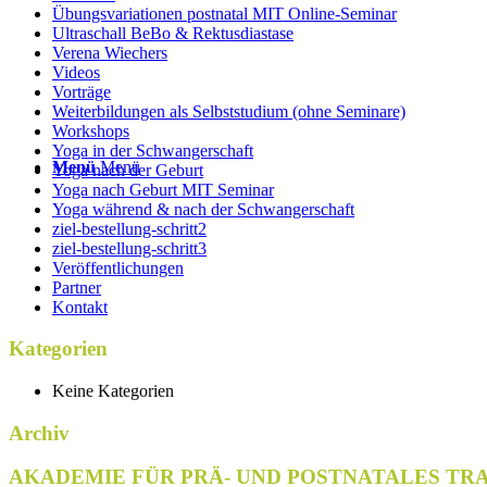
Übungsvariationen postnatal MIT Online-Seminar
Ultraschall BeBo & Rektusdiastase
Verena Wiechers
Videos
Vorträge
Weiterbildungen als Selbststudium (ohne Seminare)
Workshops
Yoga in der Schwangerschaft
Menü
Menü
Yoga nach der Geburt
Yoga nach Geburt MIT Seminar
Yoga während & nach der Schwangerschaft
ziel-bestellung-schritt2
ziel-bestellung-schritt3
Veröffentlichungen
Partner
Kontakt
Kategorien
Keine Kategorien
Archiv
AKADEMIE FÜR PRÄ- UND POSTNATALES TR