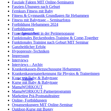
Fasziale Fakten MIT Online-Seminaren
Faszien-Übungen nach Geburt
Fernkurs Fitness mit Baby
Fitness & Gymnastik Grundlagen für Hebammen
Fitness mit Babytrage – Seminarfotos
Fortbildung Hebammen 2024
Fortbildungen
Frauengesundheit in der Perimenopause
Interviews
Funktionales Beckenboden-Training & Come-Together
Funktionales Training nach Geburt MIT Seminar
Ganzheitlicher Erfolg
Hypopressiv-Techniken
Impressum
Interviews
Interviews – Archiv
Krankenkassen-Bezuschussung Hebammen
Krankenkassenanerkennung für Physios & Trainerinnen
Kurse mit Baby & Babytrage
Videos
Kurse mit Baby & Babytrage
MamaWORKOUT
MamaWORKOUT-Partnerprogramm
Marketing Prä-Postnataltrainer
Online- Fortbildungen
Organsenkungen MIT Online-Seminar
Outdoor-Kurse mit Buggy