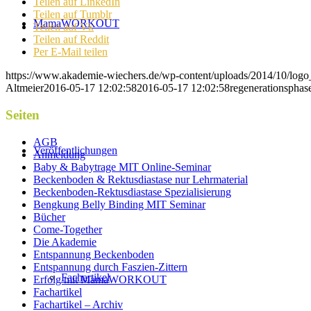
Teilen auf LinkedIn
Teilen auf Tumblr
MamaWORKOUT
Teilen auf Vk
Teilen auf Reddit
Per E-Mail teilen
https://www.akademie-wiechers.de/wp-content/uploads/2014/10/log
Altmeier
2016-05-17 12:02:58
2016-05-17 12:02:58
regenerationsphas
Seiten
AGB
Veröffentlichungen
Anmeldung
Baby & Babytrage MIT Online-Seminar
Beckenboden & Rektusdiastase nur Lehrmaterial
Beckenboden-Rektusdiastase Spezialisierung
Bengkung Belly Binding MIT Seminar
Bücher
Come-Together
Die Akademie
Entspannung Beckenboden
Entspannung durch Faszien-Zittern
Fachartikel
Erfolg mit MamaWORKOUT
Fachartikel
Fachartikel – Archiv