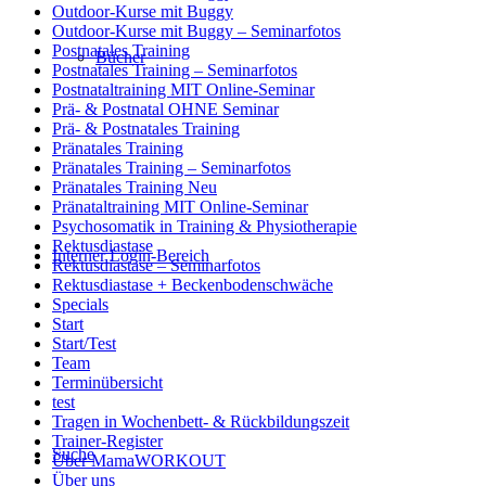
Outdoor-Kurse mit Buggy
Outdoor-Kurse mit Buggy – Seminarfotos
Postnatales Training
Bücher
Postnatales Training – Seminarfotos
Postnataltraining MIT Online-Seminar
Prä- & Postnatal OHNE Seminar
Prä- & Postnatales Training
Pränatales Training
Pränatales Training – Seminarfotos
Pränatales Training Neu
Pränataltraining MIT Online-Seminar
Psychosomatik in Training & Physiotherapie
Rektusdiastase
Interner Login-Bereich
Rektusdiastase – Seminarfotos
Rektusdiastase + Beckenbodenschwäche
Specials
Start
Start/Test
Team
Terminübersicht
test
Tragen in Wochenbett- & Rückbildungszeit
Trainer-Register
Suche
Über MamaWORKOUT
Über uns