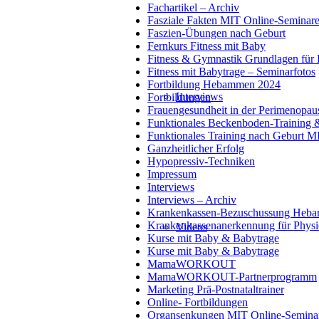
Fachartikel – Archiv
Fasziale Fakten MIT Online-Seminar
Faszien-Übungen nach Geburt
Fernkurs Fitness mit Baby
Fitness & Gymnastik Grundlagen fü
Fitness mit Babytrage – Seminarfotos
Fortbildung Hebammen 2024
Interviews
Fortbildungen
Frauengesundheit in der Perimenopau
Funktionales Beckenboden-Training
Funktionales Training nach Geburt M
Ganzheitlicher Erfolg
Hypopressiv-Techniken
Impressum
Interviews
Interviews – Archiv
Krankenkassen-Bezuschussung Heb
Krankenkassenanerkennung für Physi
Videos
Kurse mit Baby & Babytrage
Kurse mit Baby & Babytrage
MamaWORKOUT
MamaWORKOUT-Partnerprogramm
Marketing Prä-Postnataltrainer
Online- Fortbildungen
Organsenkungen MIT Online-Semina