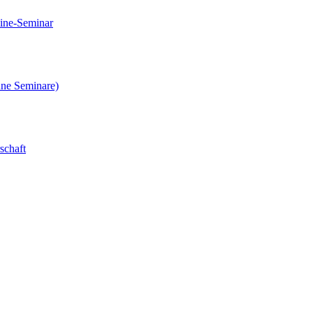
line-Seminar
hne Seminare)
schaft