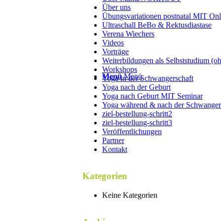
Über uns
Übungsvariationen postnatal MIT On
Ultraschall BeBo & Rektusdiastase
Verena Wiechers
Videos
Vorträge
Weiterbildungen als Selbststudium (o
Workshops
Menü
Menü
Yoga in der Schwangerschaft
Yoga nach der Geburt
Yoga nach Geburt MIT Seminar
Yoga während & nach der Schwanger
ziel-bestellung-schritt2
ziel-bestellung-schritt3
Veröffentlichungen
Partner
Kontakt
Kategorien
Keine Kategorien