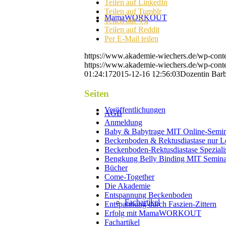
Teilen auf LinkedIn
Teilen auf Tumblr
MamaWORKOUT
Teilen auf Vk
Teilen auf Reddit
Per E-Mail teilen
https://www.akademie-wiechers.de/wp-cont
https://www.akademie-wiechers.de/wp-cont
01:24:17
2015-12-16 12:56:03
Dozentin Barb
Seiten
Veröffentlichungen
AGB
Anmeldung
Baby & Babytrage MIT Online-Semi
Beckenboden & Rektusdiastase nur Le
Beckenboden-Rektusdiastase Speziali
Bengkung Belly Binding MIT Semina
Bücher
Come-Together
Die Akademie
Entspannung Beckenboden
Fachartikel
Entspannung durch Faszien-Zittern
Erfolg mit MamaWORKOUT
Fachartikel