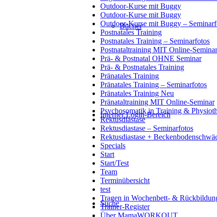
Outdoor-Kurse mit Buggy
Outdoor-Kurse mit Buggy
Outdoor-Kurse mit Buggy – Seminarf
Bücher
Postnatales Training
Postnatales Training – Seminarfotos
Postnataltraining MIT Online-Semina
Prä- & Postnatal OHNE Seminar
Prä- & Postnatales Training
Pränatales Training
Pränatales Training – Seminarfotos
Pränatales Training Neu
Pränataltraining MIT Online-Seminar
Psychosomatik in Training & Physioth
Interner Login-Bereich
Rektusdiastase
Rektusdiastase – Seminarfotos
Rektusdiastase + Beckenbodenschwä
Specials
Start
Start/Test
Team
Terminübersicht
test
Tragen in Wochenbett- & Rückbildung
Suche
Trainer-Register
Über MamaWORKOUT