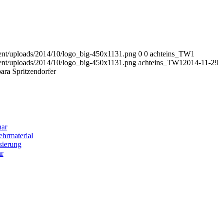
ent/uploads/2014/10/logo_big-450x1131.png
0
0
achteins_TW1
ent/uploads/2014/10/logo_big-450x1131.png
achteins_TW1
2014-11-2
ara Spritzendorfer
nar
hrmaterial
sierung
r