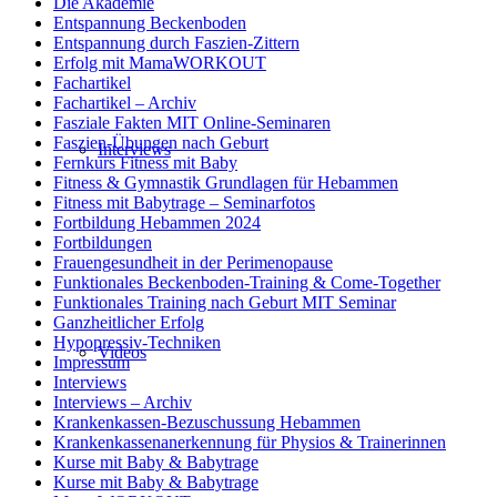
Die Akademie
Entspannung Beckenboden
Entspannung durch Faszien-Zittern
Erfolg mit MamaWORKOUT
Fachartikel
Fachartikel – Archiv
Fasziale Fakten MIT Online-Seminaren
Faszien-Übungen nach Geburt
Interviews
Fernkurs Fitness mit Baby
Fitness & Gymnastik Grundlagen für Hebammen
Fitness mit Babytrage – Seminarfotos
Fortbildung Hebammen 2024
Fortbildungen
Frauengesundheit in der Perimenopause
Funktionales Beckenboden-Training & Come-Together
Funktionales Training nach Geburt MIT Seminar
Ganzheitlicher Erfolg
Hypopressiv-Techniken
Videos
Impressum
Interviews
Interviews – Archiv
Krankenkassen-Bezuschussung Hebammen
Krankenkassenanerkennung für Physios & Trainerinnen
Kurse mit Baby & Babytrage
Kurse mit Baby & Babytrage