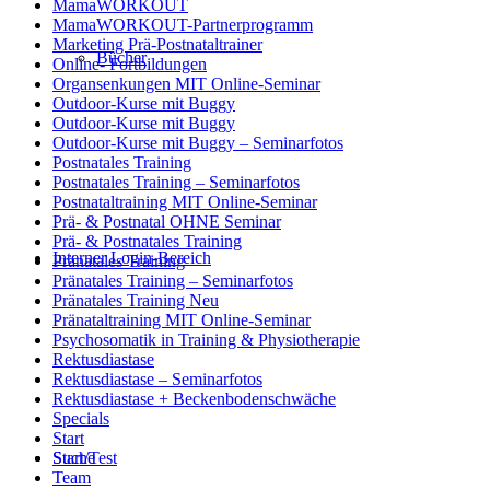
MamaWORKOUT
MamaWORKOUT-Partnerprogramm
Marketing Prä-Postnataltrainer
Bücher
Online- Fortbildungen
Organsenkungen MIT Online-Seminar
Outdoor-Kurse mit Buggy
Outdoor-Kurse mit Buggy
Outdoor-Kurse mit Buggy – Seminarfotos
Postnatales Training
Postnatales Training – Seminarfotos
Postnataltraining MIT Online-Seminar
Prä- & Postnatal OHNE Seminar
Prä- & Postnatales Training
Interner Login-Bereich
Pränatales Training
Pränatales Training – Seminarfotos
Pränatales Training Neu
Pränataltraining MIT Online-Seminar
Psychosomatik in Training & Physiotherapie
Rektusdiastase
Rektusdiastase – Seminarfotos
Rektusdiastase + Beckenbodenschwäche
Specials
Start
Suche
Start/Test
Team