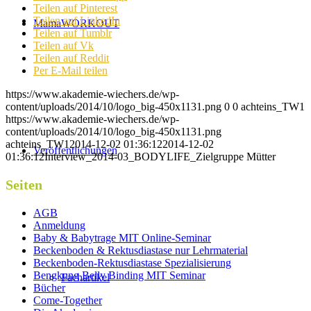
Teilen auf Pinterest
Teilen auf LinkedIn
MamaWORKOUT
Teilen auf Tumblr
Teilen auf Vk
Teilen auf Reddit
Per E-Mail teilen
https://www.akademie-wiechers.de/wp-
content/uploads/2014/10/logo_big-450x1131.png
0
0
achteins_TW1
https://www.akademie-wiechers.de/wp-
content/uploads/2014/10/logo_big-450x1131.png
achteins_TW1
2014-12-02 01:36:12
2014-12-02
Veröffentlichungen
01:36:12
Interview_2014-03_BODYLIFE_Zielgruppe Mütter
Seiten
AGB
Anmeldung
Baby & Babytrage MIT Online-Seminar
Beckenboden & Rektusdiastase nur Lehrmaterial
Beckenboden-Rektusdiastase Spezialisierung
Bengkung Belly Binding MIT Seminar
Fachartikel
Bücher
Come-Together