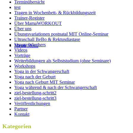
Terminübersicht
test
Tragen in Wochenbett- & Rückbildungszeit
Trainer-Register
Über MamaWORKOUT
Über uns
Übungsvariationen postnatal MIT Online-Seminar
Ultraschall BeBo & Rektusdiastase
Verena Wiechers
Menü
Menü
Videos
Vorträge
Weiterbildungen als Selbststudium (ohne Seminare)
Workshops
Yoga in der Schwangerschaft
Yoga nach der Geburt
Yoga nach Geburt MIT Seminar
Yoga während & nach der Schwangerschaft
ziel-bestellung-schritt2
ziel-bestellung-schritt3
Veröffentlichungen
Partner
Kontakt
Kategorien