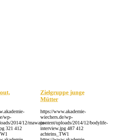
out,
Zielgruppe junge
Mütter
ww.akademie-
https://www.akademie-
de/wp-
wiechers.de/wp-
ploads/2014/12/mawaju-
content/uploads/2014/12/bodylife-
jpg
321
412
interview.jpg
487
412
_TW1
achteins_TW1
ww.akademie-
https://www.akademie-