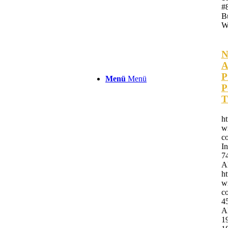
#
B
W
N
A
P
Menü
Menü
P
T
h
w
c
I
7
A
h
w
co
4
A
1