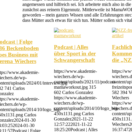
angemessen und hilfreich sei. Ich arbeitete mich also in d
zunächst aus reinem Eigennutz. Mittlerweile ist Mama
geworden – mein ganzes Wissen und alle Erfahrungen stec
dass Mütter auch etwas für sich tun. Mütter sollen sich vital
odcast | Folge
Podcast | Alles
Fachlic
86 Beckenboden
über Sport in der
Kommen
oes Business mit
Schwangerschaft
die „N
erena Wiechers
https://www.akademie-
https://w
ttps://www.akademie-
wiechers.de/wp-
wiechers.
iechers.de/wp-
content/uploads/2021/11/podcast-
content/u
ntent/uploads/2024/01/interview.jpg
mamaworkout.jpg
315
freizeitspo
32
741
Carlos
602
Carlos Gonzalez
582
394
V
onzalez
https://www.akademie-
Wiechers
ttps://www.akademie-
wiechers.de/wp-
https://w
iechers.de/wp-
content/uploads/2014/10/logo_big-
wiechers.
ntent/uploads/2014/10/logo_big-
450x1131.png
Carlos
content/up
50x1131.png
Carlos
Gonzalez
2021-11-22
450x1131
onzalez
2024-01-30
12:57:22
2021-11-22
Wiechers
2
4:03:25
2024-01-30
18:25:20
Podcast | Alles
16:37:47
2
8:11:57
Podcast | Folge