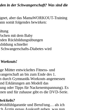
n in der Schwangerschaft? Was sind die
geeignet, aber das MamaWORKOUT-Training
kann somit folgendes bewirken:
altung
 Wochen mit dem Baby
eßenden Rückbildungsübungen
kbildung schneller
e Schwangerschafts-Diabetes wird
es Workouts!
 Mütter entwickeltes Fitness- und
wangerschaft an bis zum Ende des 1.
den durch Gymnastik-Workouts angemessen
 und Erklärungen am Modell das
ung oder Tipps für Nackenentspannung). Es
n und für zuhause gibt es die DVD-Serie.
twickeln?
 Wohlfühlgarantie und Beruf/ung… als ich
h Ärztin genau Auskunft geben, was nun