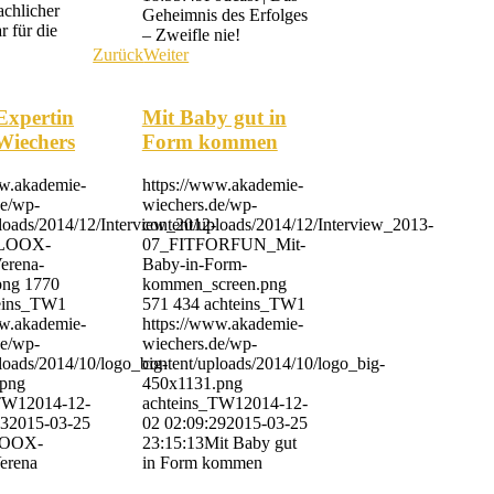
achlicher
Geheimnis des Erfolges
 für die
– Zweifle nie!
Zurück
Weiter
xpertin
Mit Baby gut in
Wiechers
Form kommen
ww.akademie-
https://www.akademie-
de/wp-
wiechers.de/wp-
loads/2014/12/Interview_2012-
content/uploads/2014/12/Interview_2013-
_LOOX-
07_FITFORFUN_Mit-
erena-
Baby-in-Form-
png
1770
kommen_screen.png
eins_TW1
571
434
achteins_TW1
ww.akademie-
https://www.akademie-
de/wp-
wiechers.de/wp-
loads/2014/10/logo_big-
content/uploads/2014/10/logo_big-
.png
450x1131.png
_TW1
2014-12-
achteins_TW1
2014-12-
23
2015-03-25
02 02:09:29
2015-03-25
OOX-
23:15:13
Mit Baby gut
Verena
in Form kommen