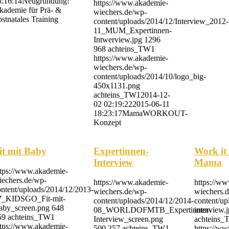
8:16:14
Neugründung!
https://www.akademie-
kademie für Prä- &
wiechers.de/wp-
stnatales Training
content/uploads/2014/12/Interview_2012-
11_MUM_Expertinnen-
Intwerview.jpg
1296
968
achteins_TW1
https://www.akademie-
wiechers.de/wp-
content/uploads/2014/10/logo_big-
450x1131.png
achteins_TW1
2014-12-
02 02:19:22
2015-06-11
18:23:17
MamaWORKOUT-
Konzept
it mit Baby
Expertinnen-
Work it 
Interview
Mama
ttps://www.akademie-
iechers.de/wp-
https://www.akademie-
https://w
ontent/uploads/2014/12/2013-
wiechers.de/wp-
wiechers.
7_KIDSGO_Fit-mit-
content/uploads/2014/12/2014-
content/u
aby_screen.png
648
08_WORLDOFMTB_Expertinnen-
interview.
59
achteins_TW1
Interview_screen.png
achteins
ttps://www.akademie-
500
357
achteins_TW1
https://w