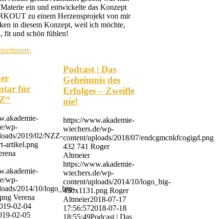
ie Materie ein und entwickelte das Konzept
WORKOUT zu einem Herzensprojekt von mir
ken in diesem Konzept, weil ich möchte,
, fit und schön fühlen!
Podcast | Das
her
Geheimnis des
tar für
Erfolges – Zweifle
ZZ“
nie!
ww.akademie-
https://www.akademie-
de/wp-
wiechers.de/wp-
ploads/2019/02/NZZ-
content/uploads/2018/07/endcgmcnkfcogigd.png
rt-artikel.png
432
741
Roger
erena
Altmeier
https://www.akademie-
ww.akademie-
wiechers.de/wp-
de/wp-
content/uploads/2014/10/logo_big-
loads/2014/10/logo_big-
450x1131.png
Roger
.png
Verena
Altmeier
2018-07-17
019-02-04
17:56:57
2018-07-18
019-02-05
18:55:49
Podcast | Das