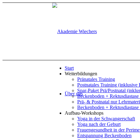
Start
Weiterbildungen
Pränatales Training
Postnatales Training (inklusive
Spar-Paket Prä/Postnatal (inklu
Über uns
Beckenboden + Rektusdiastase 
Prä- & Postnatal nur Lehrmateri
Beckenboden + Rektusdiastase 
Aufbau-Workshops
Yoga in der Schwangerschaft
Yoga nach der Geburt
Frauengesundheit in der Perim
Entspannung Beckenboden