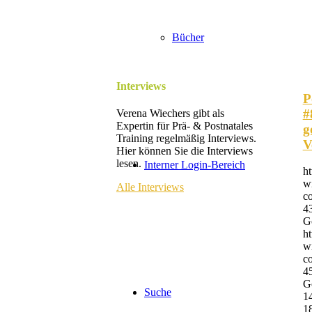
Bücher
Interviews
P
#
Verena Wiechers gibt als
Expertin für Prä- & Postnatales
g
Training regelmäßig Interviews.
V
Hier können Sie die Interviews
lesen.
Interner Login-Bereich
h
w
Alle Interviews
co
4
G
h
w
co
4
G
Suche
1
1