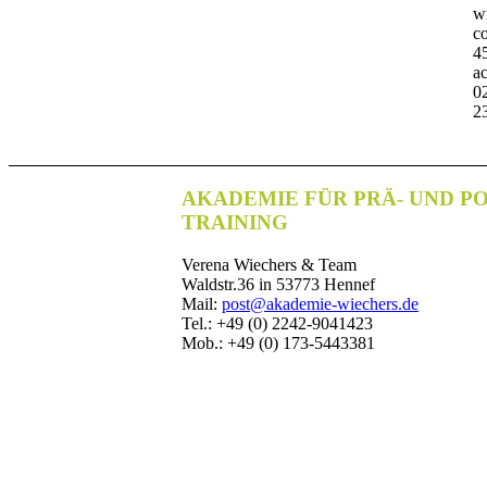
w
co
4
a
0
2
AKADEMIE FÜR PRÄ- UND P
TRAINING
Verena Wiechers & Team
Waldstr.36 in 53773 Hennef
Mail:
post@akademie-wiechers.de
Tel.: +49 (0) 2242-9041423
Mob.: +49 (0) 173-5443381
© 2026 Verena Wiechers
Startseite
Anmeldung
Kontakt
AGB & Datenschutz
Impressum