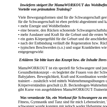
Inwiefern steigert Ihr MamaWORKOUT das Wohlbefinde
Vorteile von pränatalem Training?
Viele Bewegungsformen sind für die Schwangerschaft 
für die Schwangerschaft ist eben perfekt abgestimmt und 
• mehr Energie und Wohlbefinden
• eine bessere, den Rücken schonende Schwangerschaftsh
• mehr Ausdauer und Kraft für die Geburt und die ersten
• ein gutes Körpergefühl für die Geburt und die anschli
• nach der Entbindung verläuft die Regeneration bzw. Rüc
• typischen Beschwerden (s.o.) und sogar Krankheiten wi
entgegengewirkt
Erklären Sie bitte kurz das Knzept bzw. die Inhalte Ihr
MamaWORKOUT ist ein speziell für Schwangere und junge
Gesundheitskonzept – es begleitet die Frauen von der Sch
Babyjahres. Beweglichkeit, Kraft und Koordination wer
trainiert – zusätzlich wird mittels Wahrnehmungsübungen
Körperverständnis geschult (z.B. Beckenbogen-Wahrnehm
gibt Kurse von ausgebildeten MamaWORKOUT-Trainerinne
Was veranlasste Sie, ein Workout für Schwangere zu en
Fitness, Gymnastik und Tanz sind für mich Lebenselexier,
schwanger wurde konnten mir jedoch weder Hebamme noc