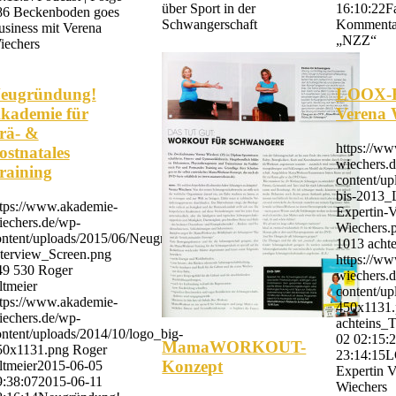
über Sport in der
16:10:22
F
86 Beckenboden goes
Schwangerschaft
Kommentar
usiness mit Verena
„NZZ“
iechers
eugründung!
LOOX-E
kademie für
Verena 
rä- &
https://w
ostnatales
wiechers.
raining
content/up
bis-2013
ttps://www.akademie-
Expertin-V
iechers.de/wp-
Wiechers.
ontent/uploads/2015/06/Neugründung-
1013
acht
nterview_Screen.png
https://w
49
530
Roger
wiechers.
ltmeier
content/up
ttps://www.akademie-
450x1131
iechers.de/wp-
achteins
ntent/uploads/2014/10/logo_big-
02 02:15:
MamaWORKOUT-
50x1131.png
Roger
23:14:15
L
Konzept
ltmeier
2015-06-05
Expertin 
9:38:07
2015-06-11
Wiechers