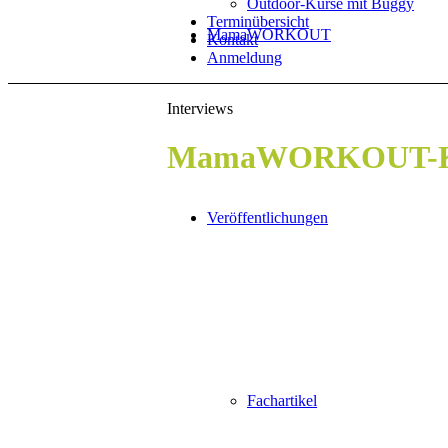
Outdoor-Kurse mit Buggy
Terminübersicht
MamaWORKOUT
Kontakt
Anmeldung
Interviews
MamaWORKOUT-K
Veröffentlichungen
Fachartikel