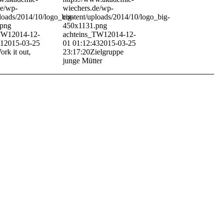
de/wp-
wiechers.de/wp-
loads/2014/10/logo_big-
content/uploads/2014/10/logo_big-
.png
450x1131.png
_TW1
2014-12-
achteins_TW1
2014-12-
01
2015-03-25
01 01:12:43
2015-03-25
ork it out,
23:17:20
Zielgruppe
junge Mütter