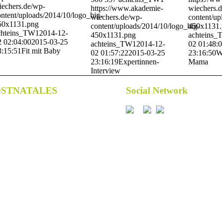
iechers.de/wp-
https://www.akademie-
wiechers.
ntent/uploads/2014/10/logo_big-
wiechers.de/wp-
content/up
50x1131.png
content/uploads/2014/10/logo_big-
450x1131
chteins_TW1
2014-12-
450x1131.png
achteins
2 02:04:00
2015-03-25
achteins_TW1
2014-12-
02 01:48:
3:15:51
Fit mit Baby
02 01:57:22
2015-03-25
23:16:50
W
23:16:19
Expertinnen-
Mama
Interview
OSTNATALES
Social Network