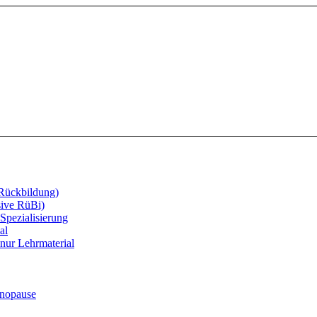
 Rückbildung)
sive RüBi)
Spezialisierung
al
nur Lehrmaterial
enopause