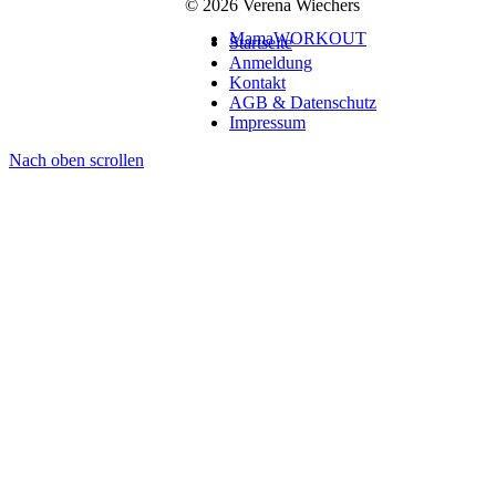
© 2026 Verena Wiechers
MamaWORKOUT
Startseite
Anmeldung
Kontakt
AGB & Datenschutz
Impressum
Nach oben scrollen
Veröffentlichungen
Fachartikel