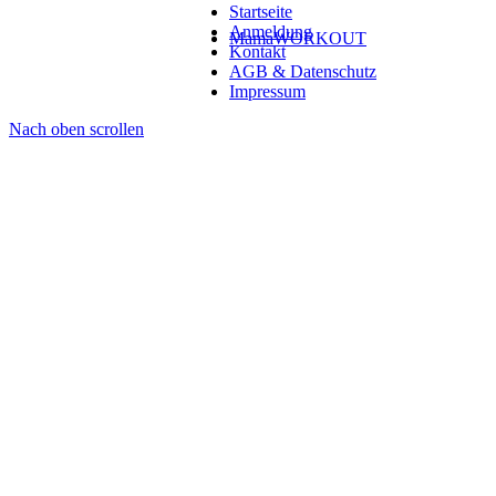
Startseite
Anmeldung
MamaWORKOUT
Kontakt
AGB & Datenschutz
Impressum
Nach oben scrollen
Veröffentlichungen
Fachartikel